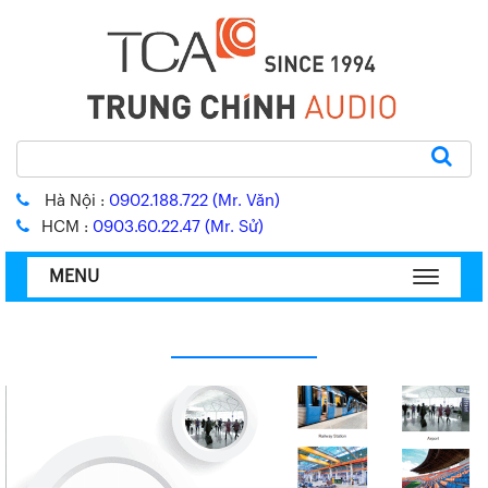
Sear
Tìm
kiếm:
Hà Nội :
0902.188.722 (Mr. Văn)
HCM :
0903.60.22.47 (Mr. Sử)
MENU
TOGGL
NAVIGA