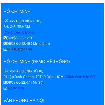
HỒ CHÍ MINH
Số 365 ĐIỆN BIÊN PHỦ,
P.4, Q.3, TP.HCM
(Click xem bản đồ)
(028)38.329.329
0903.60.22.46 ( Mr Khánh)
sales01@tca.vn
HỒ CHÍ MINH (DEMO HỆ THỐNG)
Số 60/18 ĐƯỜNG SỐ 18,
P.Hiệp Bình Chánh, TP.Thủ Đức, HCM
(Click xem bản đồ)
0903.60.22.47 ( Mr Sử)
su@tca.vn
VĂN PHÒNG HÀ NỘI